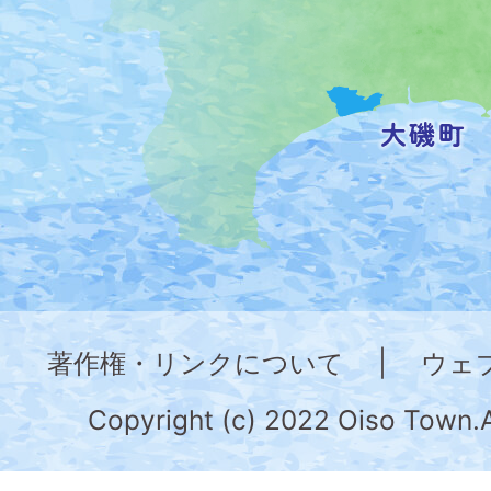
置
を
記
し
た
地
図。
神
奈
著作権・リンクについて
|
ウェ
川
県
Copyright (c) 2022 Oiso Town.A
の