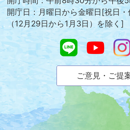
To
開庁時間：午前8時30分から午後5
開庁日：月曜日から金曜日[祝日
（12月29日から1月3日）を除く]
ご意見・ご提
大
磯
町
の
位