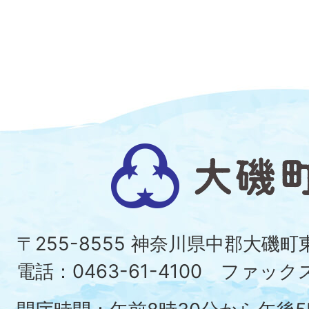
大
磯
町
〒255-8555 神奈川県中郡大磯
Ois
電話：0463-61-4100 ファックス：