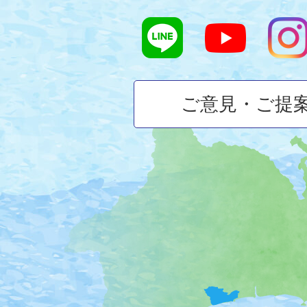
ご意見・ご提
大
磯
町
の
位
置
を
記