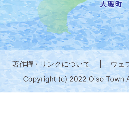
し
た
地
図。
神
奈
著作権・リンクについて
|
ウェ
川
県
Copyright (c) 2022 Oiso Town.A
の
南
部
に