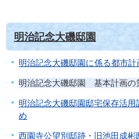
明治記念大磯邸園
明治記念大磯邸園に係る都市計
明治記念大磯邸園 基本計画の
明治記念大磯邸園邸宅保存活用計
め
西園寺公望別邸跡・旧池田成彬