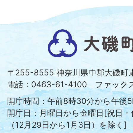
大
磯
町
〒255-8555 神奈川県中郡大磯
Ois
電話：0463-61-4100 ファックス：
To
開庁時間：午前8時30分から午後5
開庁日：月曜日から金曜日[祝日
（12月29日から1月3日）を除く]