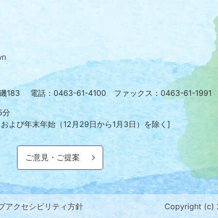
大
磯
町
の
位
置
を
小磯183
電話：0463-61-4100 ファックス：0463-61-1991
記
し
5分
た
日および年末年始
（12月29日から1月3日）を除く]
地
図。
神
ご意見・ご提案
奈
川
県
の
南
ブアクセシビリティ方針
Copyright (c)
部