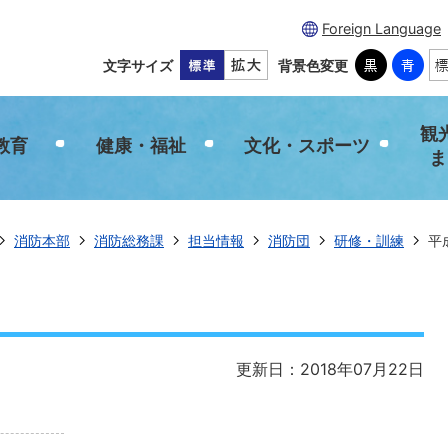
Foreign Language
文字サイズ
背景色変更
観
教育
健康・福祉
文化・スポーツ
ま
消防本部
消防総務課
担当情報
消防団
研修・訓練
平
更新日：2018年07月22日