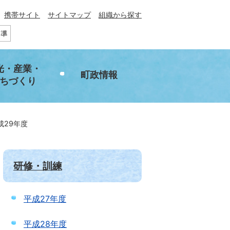
携帯サイト
サイトマップ
組織から探す
光・産業・
町政情報
ちづくり
成29年度
研修・訓練
平成27年度
平成28年度