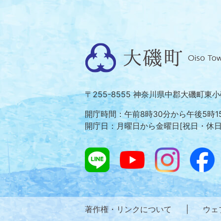
大
磯
町
〒255-8555 神奈川県中郡大磯町東
Oiso
Town
開庁時間：午前8時30分から午後5時1
開庁日：月曜日から金曜日[祝日・休
著作権・リンクについて
|
ウェ