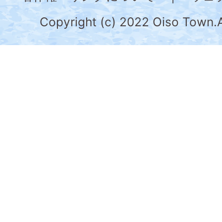
川
県
Copyright (c) 2022 Oiso Town.A
の
南
部
に
位
置
す
る。