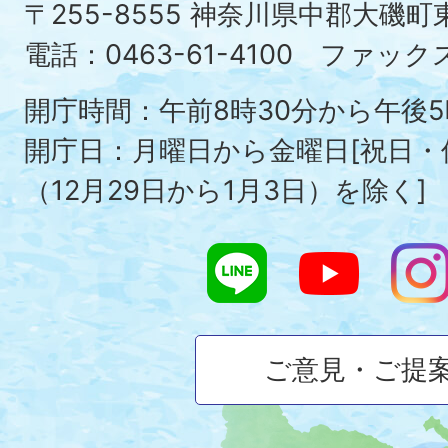
町
〒255-8555 神奈川県中郡大磯
Ois
電話：0463-61-4100 ファックス：
To
開庁時間：午前8時30分から午後5
開庁日：月曜日から金曜日[祝日
（12月29日から1月3日）を除く]
ご意見・ご提
大
磯