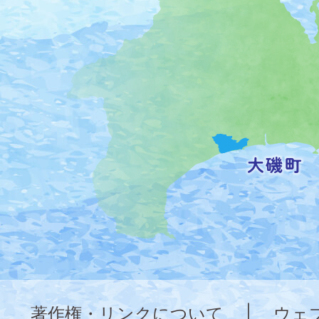
町
の
位
置
を
記
し
た
地
図。
神
奈
著作権・リンクについて
|
ウェ