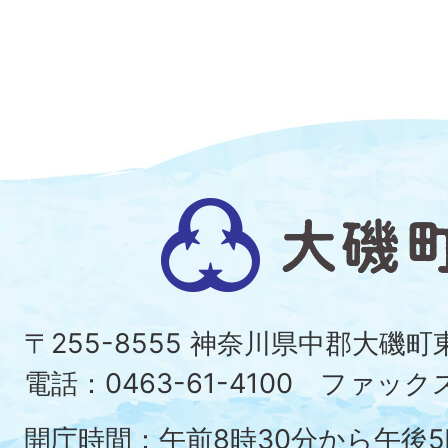
大
磯
町
〒255-8555 神奈川県中郡大磯
Ois
電話：0463-61-4100 ファックス：
To
開庁時間：午前8時30分から午後5