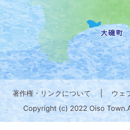
置
を
記
し
た
地
図。
神
奈
著作権・リンクについて
|
ウェ
川
県
Copyright (c) 2022 Oiso Town.A
の
南