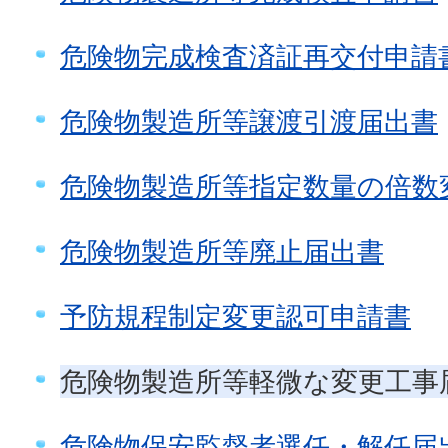
危険物完成検査済証再交付申請
危険物製造所等譲渡引渡届出書
危険物製造所等指定数量の倍数
危険物製造所等廃止届出書
予防規程制定変更認可申請書
危険物製造所等軽微な変更工事
危険物保安監督者選任・解任届