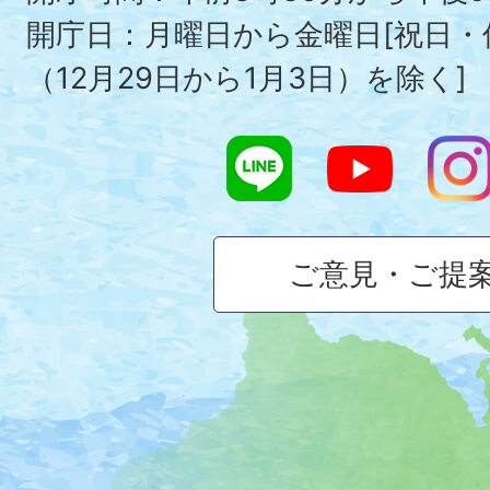
開庁日：月曜日から金曜日[祝日
（12月29日から1月3日）を除く]
ご意見・ご提
大
磯
町
の
位