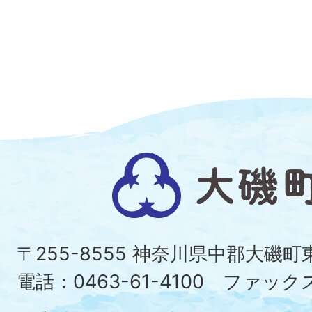
大
磯
町
〒255-8555 神奈川県中郡大磯
Ois
電話：0463-61-4100 ファックス：