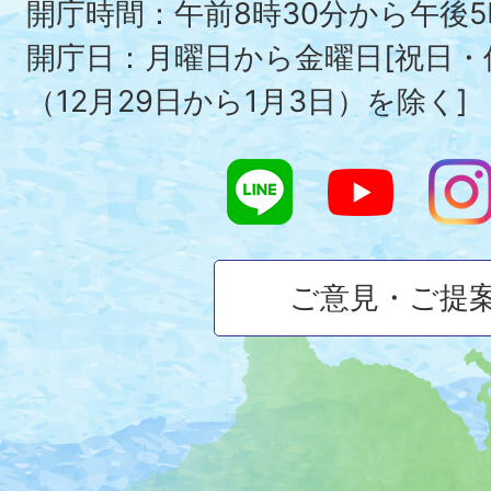
To
開庁時間：午前8時30分から午後5
開庁日：月曜日から金曜日[祝日
（12月29日から1月3日）を除く]
ご意見・ご提
大
磯
町
の
位