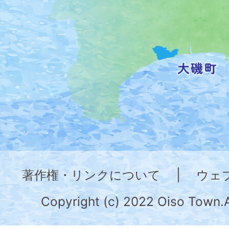
置
を
記
し
た
地
図。
神
奈
著作権・リンクについて
|
ウェ
川
県
Copyright (c) 2022 Oiso Town.A
の