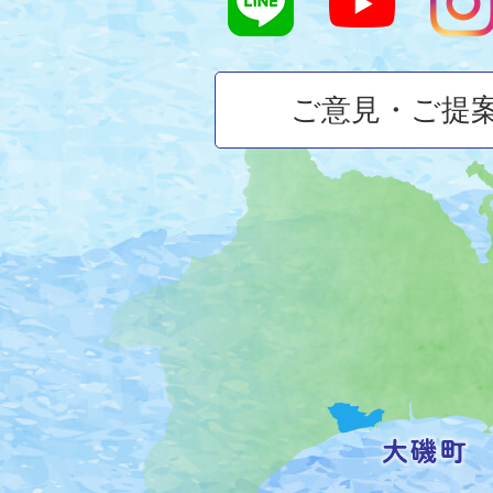
ご意見・ご提
大
磯
町
の
位
置
を
記
し