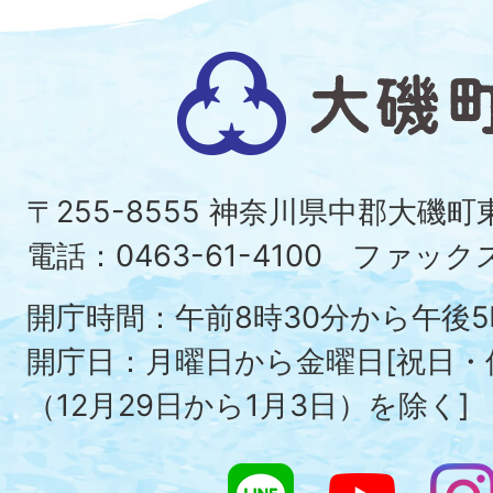
大
磯
町
〒255-8555 神奈川県中郡大磯
Ois
電話：0463-61-4100 ファックス：
To
開庁時間：午前8時30分から午後5
開庁日：月曜日から金曜日[祝日
（12月29日から1月3日）を除く]