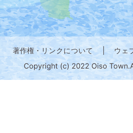
た
地
図。
神
奈
著作権・リンクについて
|
ウェ
川
県
Copyright (c) 2022 Oiso Town.A
の
南
部
に
位
置