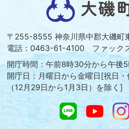
大
磯
町
〒255-8555 神奈川県中郡大磯
Ois
電話：0463-61-4100 ファックス：
To
開庁時間：午前8時30分から午後5
開庁日：月曜日から金曜日[祝日
（12月29日から1月3日）を除く]