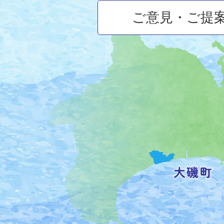
ご意見・ご提
大
磯
町
の
位
置
を
記
し
た
地