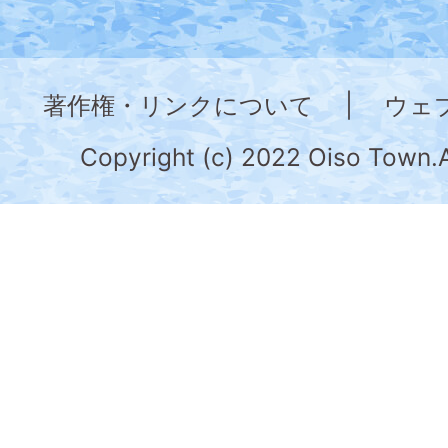
図。
神
奈
著作権・リンクについて
|
ウェ
川
県
Copyright (c) 2022 Oiso Town.A
の
南
部
に
位
置
す
る。