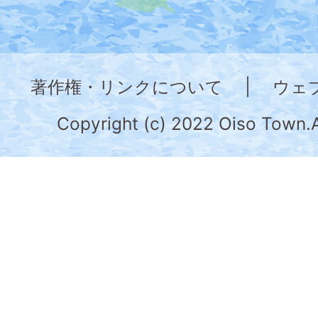
図。
神
奈
著作権・リンクについて
|
ウェ
川
県
Copyright (c) 2022 Oiso Town.A
の
南
部
に
位
置
す