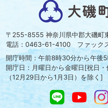
大
磯
町
〒255-8555 神奈川県中郡大磯
Ois
電話：0463-61-4100 ファックス：
To
開庁時間：午前8時30分から午後5
開庁日：月曜日から金曜日[祝日
（12月29日から1月3日）を除く]