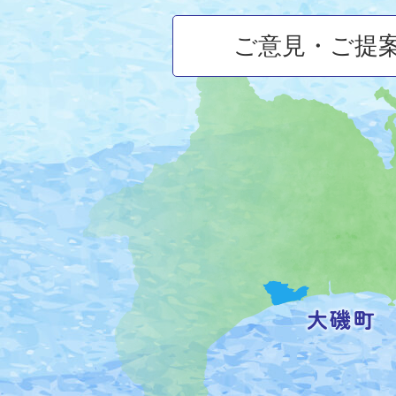
ご意見・ご提
大
磯
町
の
位
置
を
記
し
た
地