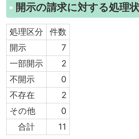
開示の請求に対する処理
処理区分
件数
開示
7
一部開示
2
不開示
0
不存在
2
その他
0
合計
11