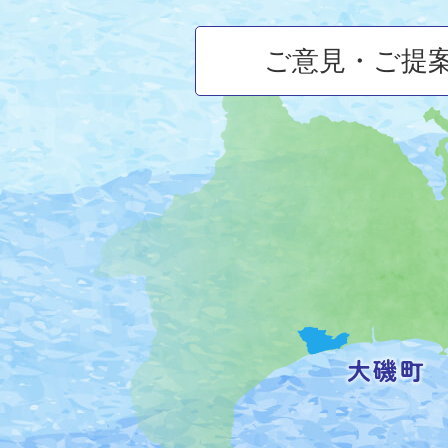
ご意見・ご提
大
磯
町
の
位
置
を
記
し
た
地