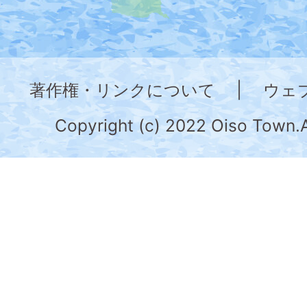
図。
神
奈
著作権・リンクについて
|
ウェ
川
県
Copyright (c) 2022 Oiso Town.A
の
南
部
に
位
置
す