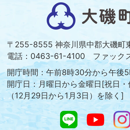
大
磯
町
〒255-8555 神奈川県中郡大磯
Ois
電話：0463-61-4100 ファックス：
To
開庁時間：午前8時30分から午後5
開庁日：月曜日から金曜日[祝日
（12月29日から1月3日）を除く]