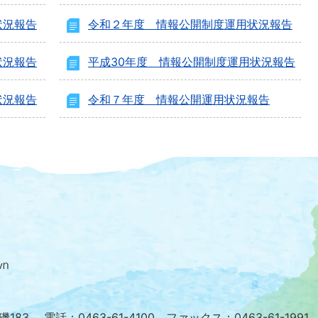
状況報告
令和２年度 情報公開制度運用状況報告
状況報告
平成30年度 情報公開制度運用状況報告
状況報告
令和７年度 情報公開運用状況報告
大
磯
町
の
位
置
を
小磯183
電話：0463-61-4100 ファックス：0463-61-1991