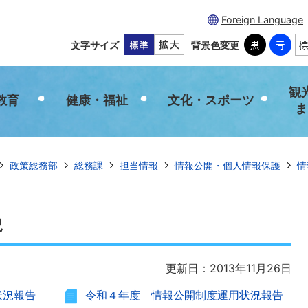
Foreign Language
文字サイズ
背景色変更
観
教育
健康・福祉
文化・スポーツ
ま
政策総務部
総務課
担当情報
情報公開・個人情報保護
情
況
更新日：2013年11月26日
状況報告
令和４年度 情報公開制度運用状況報告