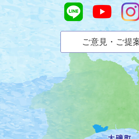
ご意見・ご提
大
磯
町
の
位
置
を
記