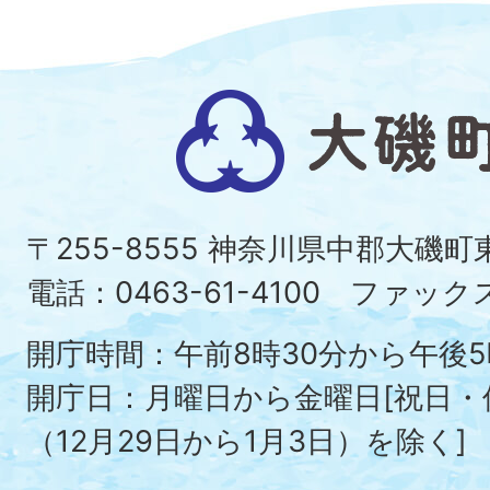
大
磯
町
〒255-8555 神奈川県中郡大磯
Ois
電話：0463-61-4100 ファックス：
To
開庁時間：午前8時30分から午後5
開庁日：月曜日から金曜日[祝日
（12月29日から1月3日）を除く]