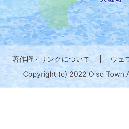
し
た
地
図。
神
奈
著作権・リンクについて
|
ウェ
川
県
Copyright (c) 2022 Oiso Town.A
の
南
部
に
位