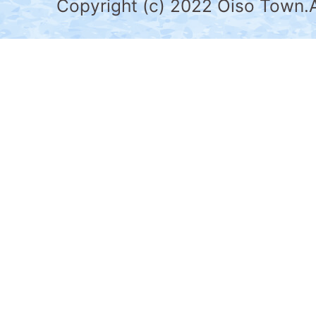
県
Copyright (c) 2022 Oiso Town.A
の
南
部
に
位
置
す
る。