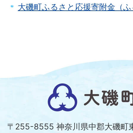
大磯町ふるさと応援寄附金（ふ
大
磯
町
〒255-8555 神奈川県中郡大磯