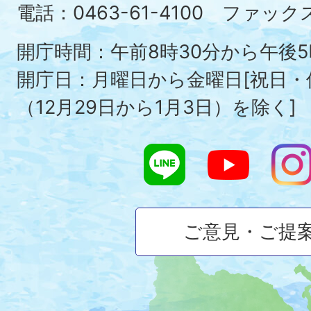
Ois
電話：0463-61-4100 ファックス：
To
開庁時間：午前8時30分から午後5
開庁日：月曜日から金曜日[祝日
（12月29日から1月3日）を除く]
ご意見・ご提
大
磯
町