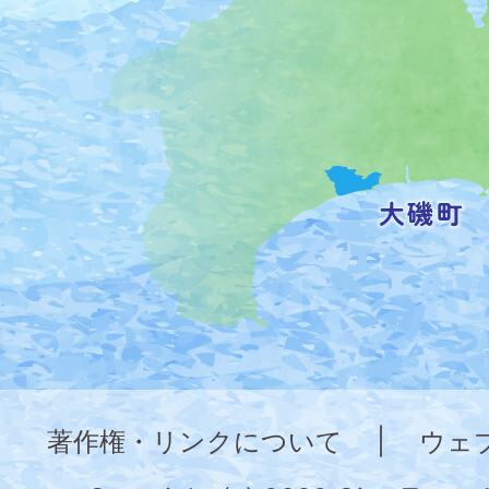
の
位
置
を
記
し
た
地
図。
神
奈
著作権・リンクについて
|
ウェ
川