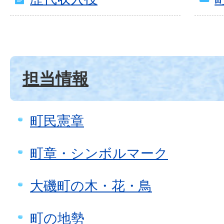
担当情報
町民憲章
町章・シンボルマーク
大磯町の木・花・鳥
町の地勢