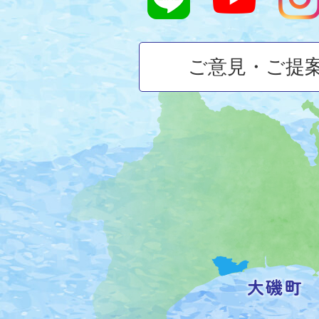
ご意見・ご提
大
磯
町
の
位
置
を
記
し
た