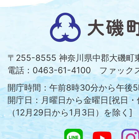
大
磯
町
〒255-8555 神奈川県中郡大磯
Ois
電話：0463-61-4100 ファックス：
To
開庁時間：午前8時30分から午後5
開庁日：月曜日から金曜日[祝日
（12月29日から1月3日）を除く]