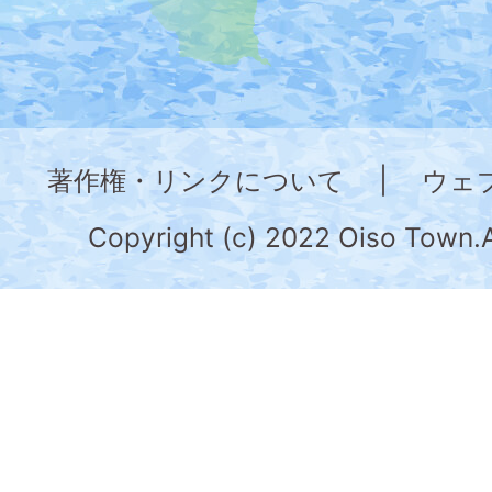
地
図。
神
奈
著作権・リンクについて
|
ウェ
川
県
Copyright (c) 2022 Oiso Town.A
の
南
部
に
位
置