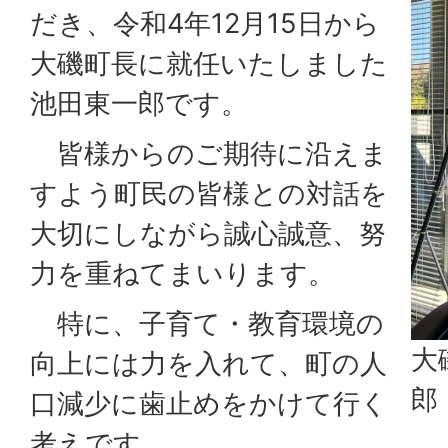
だき、令和4年12月15日から
大磯町長に就任いたしました
池田東一郎です。
皆様からのご期待に沿えま
すよう町民の皆様との対話を
大切にしながら誠心誠意、努
力を重ねてまいります。
特に、子育て・教育環境の
大
向上には力を入れて、町の人
郎
口減少に歯止めをかけて行く
考えです。