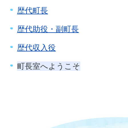
歴代町長
歴代助役・副町長
歴代収入役
町長室へようこそ