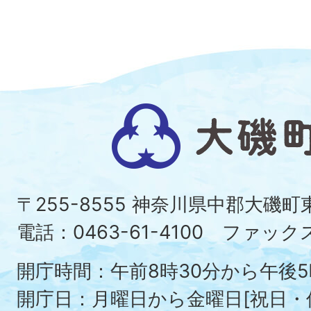
大
磯
町
〒255-8555 神奈川県中郡大磯
Ois
電話：0463-61-4100 ファックス：
To
開庁時間：午前8時30分から午後5
開庁日：月曜日から金曜日[祝日