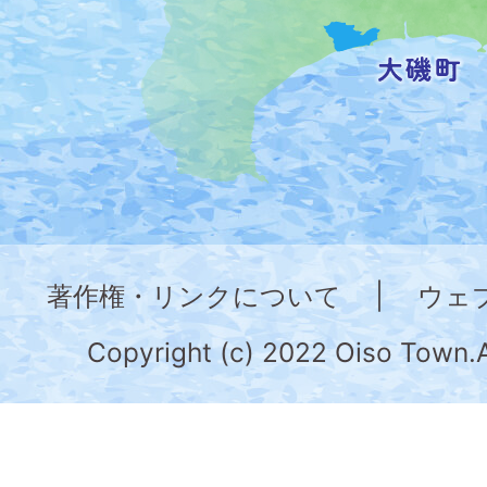
記
し
た
地
図。
神
奈
著作権・リンクについて
|
ウェ
川
県
Copyright (c) 2022 Oiso Town.A
の
南
部