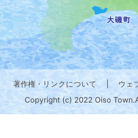
記
し
た
地
図。
神
奈
著作権・リンクについて
|
ウェ
川
県
Copyright (c) 2022 Oiso Town.A
の
南
部