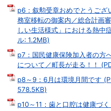
p6：叙勲受章おめでとうござ
務室移転の御案内／総合計画
しい生活様式」における熱中症予
ル: 1.2MB)
p7：国民健康保険加入者の方
について／町長が走る！！ (PDF
p8～9：6月は環境月間です (P
578.5KB)
p10～11：歯と口腔は健康づ