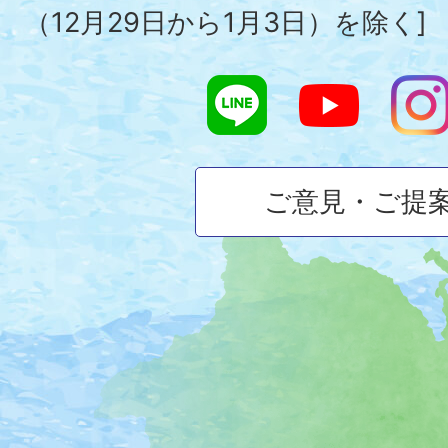
（12月29日から1月3日）を除く]
ご意見・ご提
大
磯
町
の
位
置
を