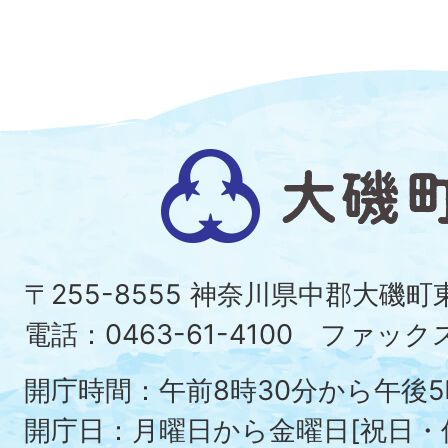
大
磯
町
〒255-8555 神奈川県中郡大磯
Ois
電話：0463-61-4100 ファックス：
To
開庁時間：午前8時30分から午後5
開庁日：月曜日から金曜日[祝日