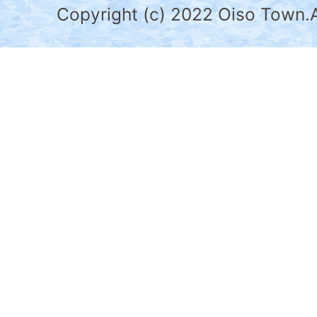
県
Copyright (c) 2022 Oiso Town.A
の
南
部
に
位
置
す
る。