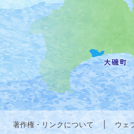
の
位
置
を
記
し
た
地
図。
神
奈
著作権・リンクについて
|
ウェ
川