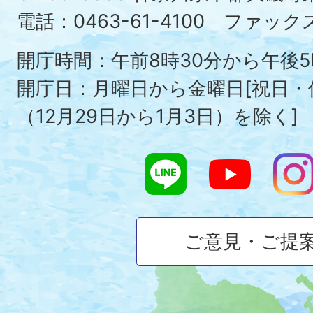
Ois
電話：0463-61-4100 ファックス：
To
開庁時間：午前8時30分から午後5
開庁日：月曜日から金曜日[祝日
（12月29日から1月3日）を除く]
ご意見・ご提
大
磯
町