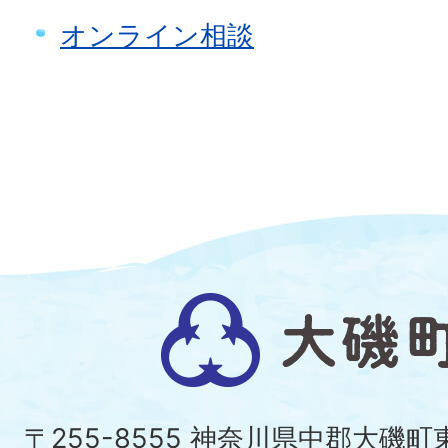
オンライン相談
大
磯
町
〒255-8555 神奈川県中郡大磯