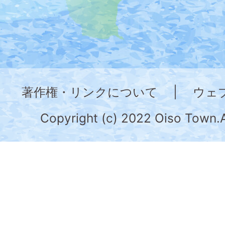
た
地
図。
神
奈
著作権・リンクについて
|
ウェ
川
県
Copyright (c) 2022 Oiso Town.A
の
南
部
に
位
置