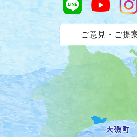
ご意見・ご提
大
磯
町
の
位
置
を
記
し