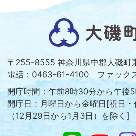
大
磯
町
〒255-8555 神奈川県中郡大磯
Ois
電話：0463-61-4100 ファックス：
To
開庁時間：午前8時30分から午後5
開庁日：月曜日から金曜日[祝日
（12月29日から1月3日）を除く]