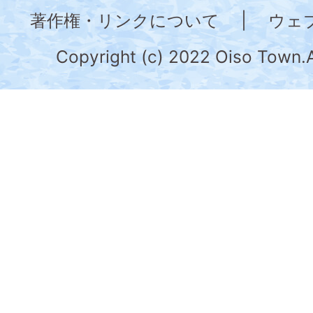
奈
著作権・リンクについて
|
ウェ
川
県
Copyright (c) 2022 Oiso Town.A
の
南
部
に
位
置
す
る。