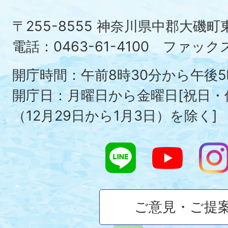
町
〒255-8555 神奈川県中郡大磯
Ois
電話：0463-61-4100 ファックス：
To
開庁時間：午前8時30分から午後5
開庁日：月曜日から金曜日[祝日
（12月29日から1月3日）を除く]
ご意見・ご提
大