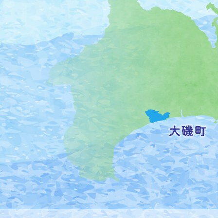
磯
町
の
位
置
を
記
し
た
地
図。
神