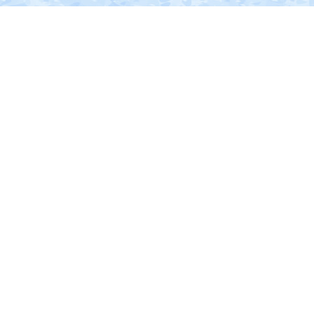
南
部
に
位
置
す
る。