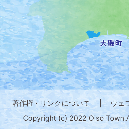
位
置
を
記
し
た
地
図。
神
奈
著作権・リンクについて
|
ウェ
川
県
Copyright (c) 2022 Oiso Town.A
の