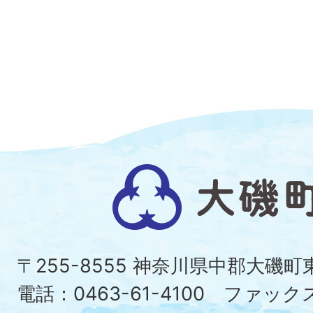
大
磯
町
〒255-8555 神奈川県中郡大磯
Ois
電話：0463-61-4100 ファックス：