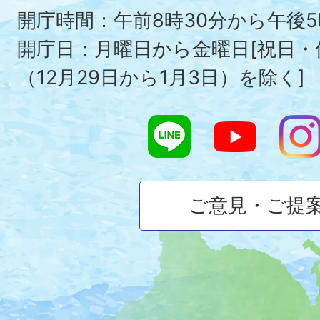
To
開庁時間：午前8時30分から午後5
開庁日：月曜日から金曜日[祝日
（12月29日から1月3日）を除く]
ご意見・ご提
大
磯
町
の