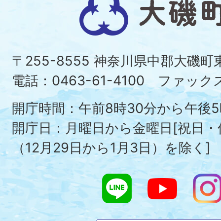
大
磯
町
〒255-8555 神奈川県中郡大磯
Ois
電話：0463-61-4100 ファックス：
To
開庁時間：午前8時30分から午後5
開庁日：月曜日から金曜日[祝日
（12月29日から1月3日）を除く]