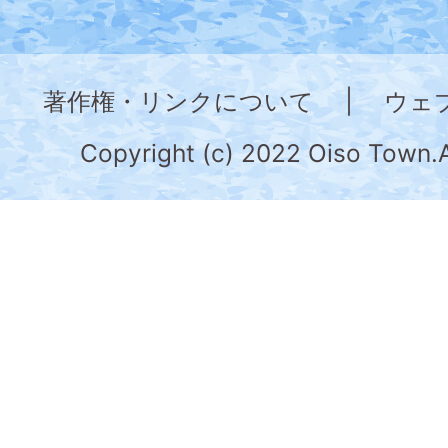
図。
神
奈
著作権・リンクについて
|
ウェ
川
県
Copyright (c) 2022 Oiso Town.A
の
南
部
に
位
置
す
る。