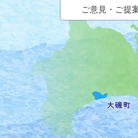
ご意見・ご提
大
磯
町
の
位
置
を
記
し
た
地