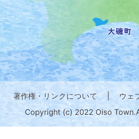
を
記
し
た
地
図。
神
奈
著作権・リンクについて
|
ウェ
川
県
Copyright (c) 2022 Oiso Town.A
の
南