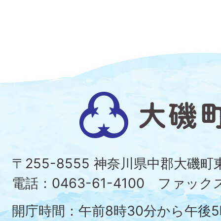
大
磯
町
〒255-8555 神奈川県中郡大磯
Ois
電話：0463-61-4100 ファックス：
To
開庁時間：午前8時30分から午後5