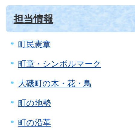
担当情報
町民憲章
町章・シンボルマーク
大磯町の木・花・鳥
町の地勢
町の沿革