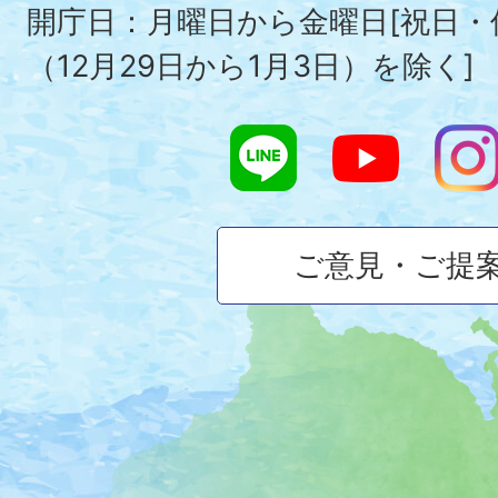
開庁日：月曜日から金曜日[祝日
（12月29日から1月3日）を除く]
ご意見・ご提
大
磯
町
の
位
置