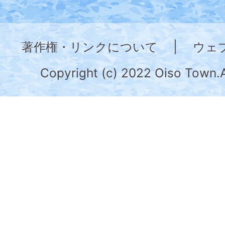
神
奈
著作権・リンクについて
|
ウェ
川
県
Copyright (c) 2022 Oiso Town.A
の
南
部
に
位
置
す
る。