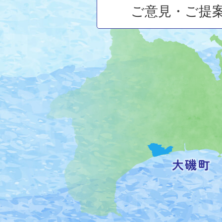
ご意見・ご提
大
磯
町
の
位
置
を
記
し
た
地
図。