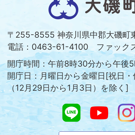
磯
町
〒255-8555 神奈川県中郡大磯
Ois
電話：0463-61-4100 ファックス：
To
開庁時間：午前8時30分から午後5
開庁日：月曜日から金曜日[祝日
（12月29日から1月3日）を除く]