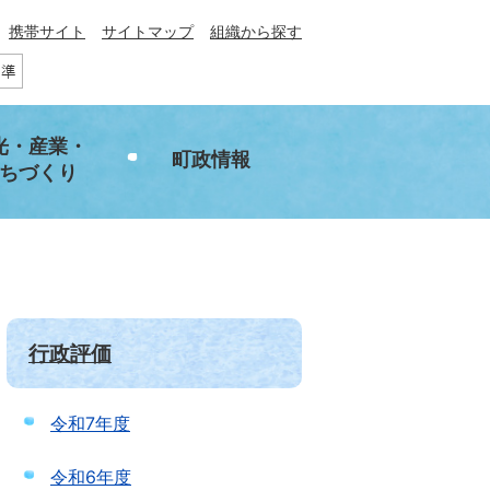
携帯サイト
サイトマップ
組織から探す
光・産業・
町政情報
ちづくり
行政評価
令和7年度
令和6年度