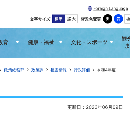
Foreign Language
文字サイズ
背景色変更
観
教育
健康・福祉
文化・スポーツ
ま
政策総務部
政策課
担当情報
行政評価
令和4年度
更新日：2023年06月09日