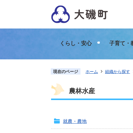
くらし・安心
子育て・
現在のページ
ホーム
組織から探す
農林水産
就農・農地