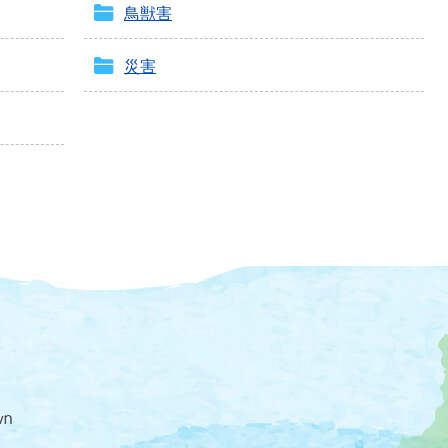
鳥獣害
災害
大
磯
町
の
位