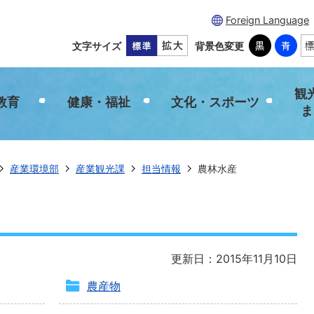
Foreign Language
文字サイズ
背景色変更
観
教育
健康・福祉
文化・スポーツ
ま
産業環境部
産業観光課
担当情報
農林水産
更新日：2015年11月10日
農産物