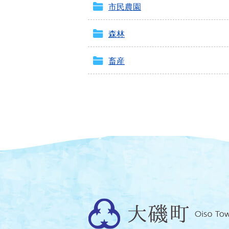
市民農園
森林
畜産
大
磯