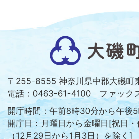
大
磯
町
〒255-8555 神奈川県中郡大磯
Ois
電話：0463-61-4100 ファックス：
To
開庁時間：午前8時30分から午後5
開庁日：月曜日から金曜日[祝日
（12月29日から1月3日）を除く]