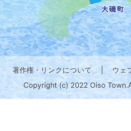
し
た
地
図。
神
奈
著作権・リンクについて
|
ウェ
川
県
Copyright (c) 2022 Oiso Town.A
の
南
部
に