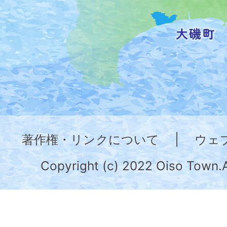
記
し
た
地
図。
神
奈
著作権・リンクについて
|
ウェ
川
県
Copyright (c) 2022 Oiso Town.A
の
南
部