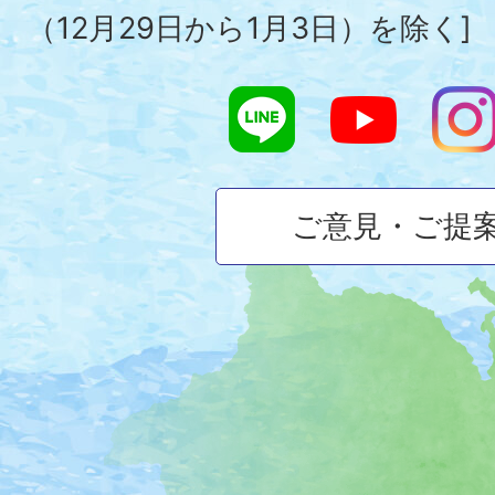
（12月29日から1月3日）を除く]
ご意見・ご提
大
磯
町
の
位
置
を