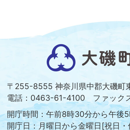
大
磯
町
〒255-8555 神奈川県中郡大磯
Ois
電話：0463-61-4100 ファックス：
To
開庁時間：午前8時30分から午後5
開庁日：月曜日から金曜日[祝日