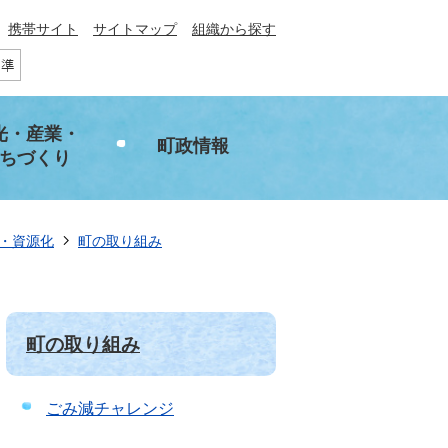
携帯サイト
サイトマップ
組織から探す
光・産業・
町政情報
ちづくり
・資源化
町の取り組み
町の取り組み
ごみ減チャレンジ