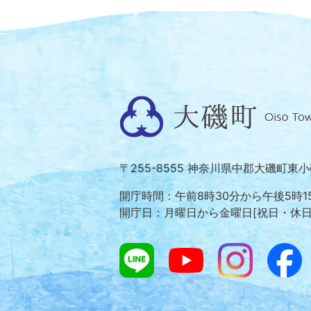
大
磯
町
〒255-8555 神奈川県中郡大磯町東
Oiso
Town
開庁時間：午前8時30分から午後5時1
開庁日：月曜日から金曜日[祝日・休