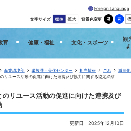
Foreign Language
文字サイズ
背景色変更
観
教育
健康・福祉
文化・スポーツ
ま
産業環境部
環境課・美化センター
担当情報
ごみ
減量化
のリユース活動の促進に向けた連携及び協力に関する協定締結
とのリユース活動の促進に向けた連携及び
結
更新日：2025年12月10日