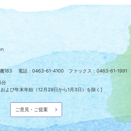
大
磯
町
の
位
置
を
小磯183
電話：0463-61-4100 ファックス：0463-61-1991
記
し
5分
た
日および年末年始
（12月29日から1月3日）を除く]
地
図。
神
ご意見・ご提案
奈
川
県
の