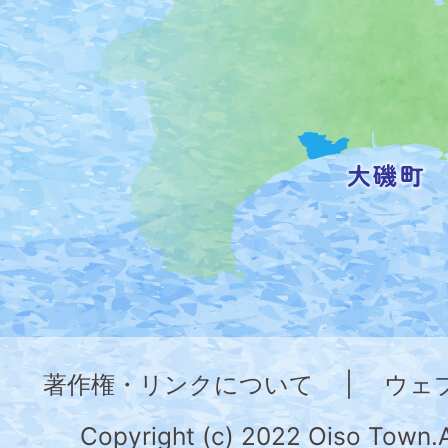
の
位
置
を
記
し
た
地
図。
神
奈
著作権・リンクについて
|
ウェ
川
県
Copyright (c) 2022 Oiso Town.A