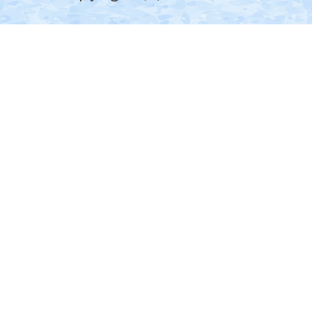
の
南
部
に
位
置
す
る。