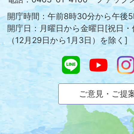
Ois
To
開庁時間：午前8時30分から午後5
開庁日：月曜日から金曜日[祝日
（12月29日から1月3日）を除く]
ご意見・ご提
大
磯
町