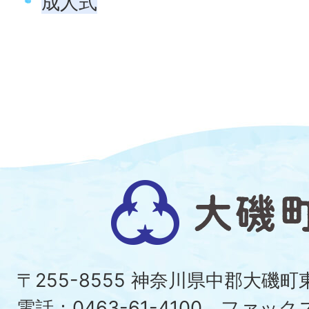
成人式
大
磯
町
〒255-8555 神奈川県中郡大磯
電話：0463-61-4100 ファックス：