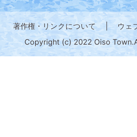
神
奈
著作権・リンクについて
|
ウェ
川
県
Copyright (c) 2022 Oiso Town.A
の
南
部
に
位
置
す
る。