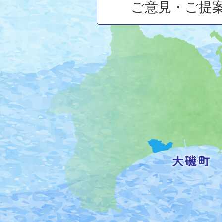
ご意見・ご提
大
磯
町
の
位
置
を
記
し
た
地
図。