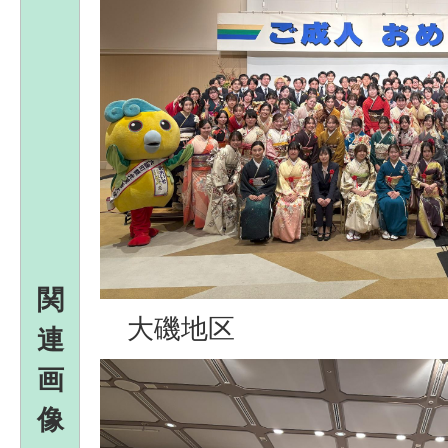
関
大磯地区
連
画
像