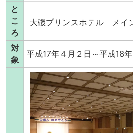
と
こ
大磯プリンスホテル メイ
ろ
対
平成17年４月２日～平成18
象