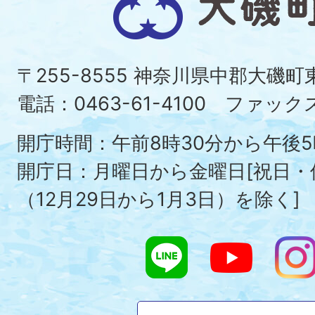
磯
町
〒255-8555 神奈川県中郡大磯
Ois
電話：0463-61-4100 ファックス：
To
開庁時間：午前8時30分から午後5
開庁日：月曜日から金曜日[祝日
（12月29日から1月3日）を除く]