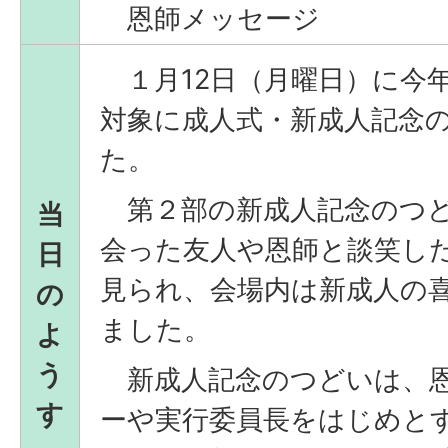
恩師メッセージ
１月12日（月曜日）に今年
対象に成人式・新成人記念
た。
第２部の新成人記念のつど
当
会った友人や恩師と談笑し
日
見られ、会場内は新成人の
の
ました。
よ
う
新成人記念のつどいは、恩
す
ーや実行委員長をはじめと