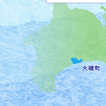
大
磯
町
の
位
置
を
記
し
た
地
図。
神