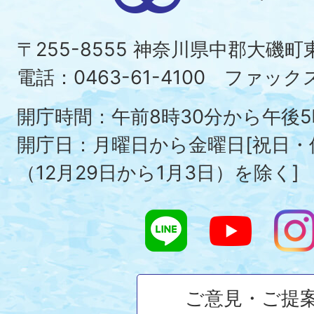
磯
町
〒255-8555 神奈川県中郡大磯
Ois
電話：0463-61-4100 ファックス：
To
開庁時間：午前8時30分から午後5
開庁日：月曜日から金曜日[祝日
（12月29日から1月3日）を除く]
ご意見・ご提