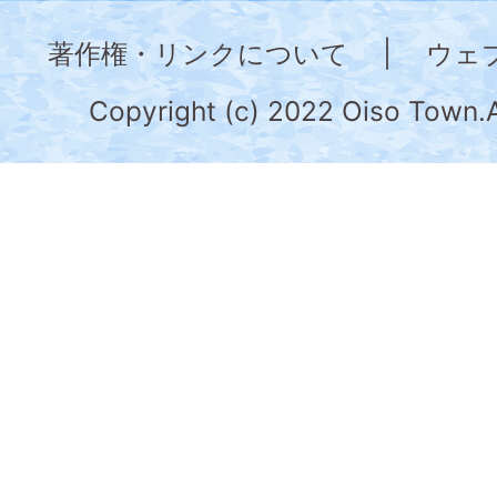
奈
著作権・リンクについて
|
ウェ
川
県
Copyright (c) 2022 Oiso Town.A
の
南
部
に
位
置
す
る。