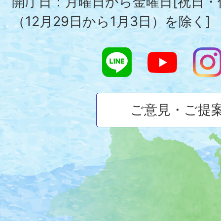
開庁日：月曜日から金曜日[祝日
（12月29日から1月3日）を除く]
ご意見・ご提
大
磯
町
の
位
置