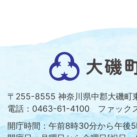
大
磯
町
〒255-8555 神奈川県中郡大磯
Ois
電話：0463-61-4100 ファックス：
To
開庁時間：午前8時30分から午後5