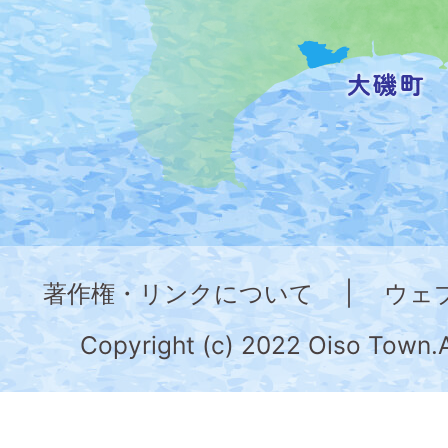
を
記
し
た
地
図。
神
奈
著作権・リンクについて
|
ウェ
川
県
Copyright (c) 2022 Oiso Town.A
の
南