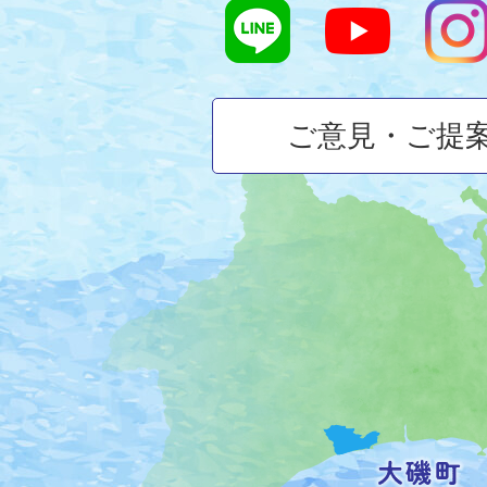
ご意見・ご提
大
磯
町
の
位
置
を
記
し