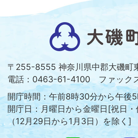
大
磯
町
〒255-8555 神奈川県中郡大磯
Ois
電話：0463-61-4100 ファックス：
To
開庁時間：午前8時30分から午後5
開庁日：月曜日から金曜日[祝日
（12月29日から1月3日）を除く]