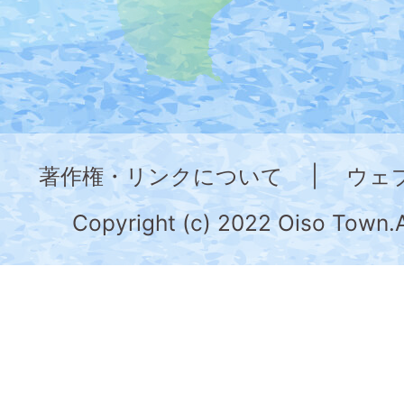
た
地
図。
神
奈
著作権・リンクについて
|
ウェ
川
県
Copyright (c) 2022 Oiso Town.A
の
南
部
に
位