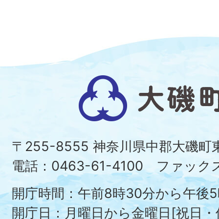
大
磯
町
〒255-8555 神奈川県中郡大磯
Ois
電話：0463-61-4100 ファックス：
To
開庁時間：午前8時30分から午後5
開庁日：月曜日から金曜日[祝日