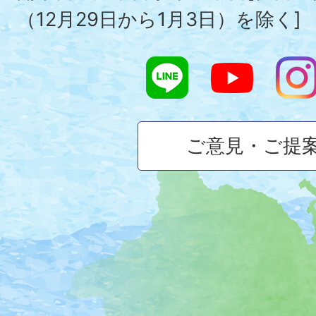
（12月29日から1月3日）を除く]
ご意見・ご提
大
磯
町
の
位
置