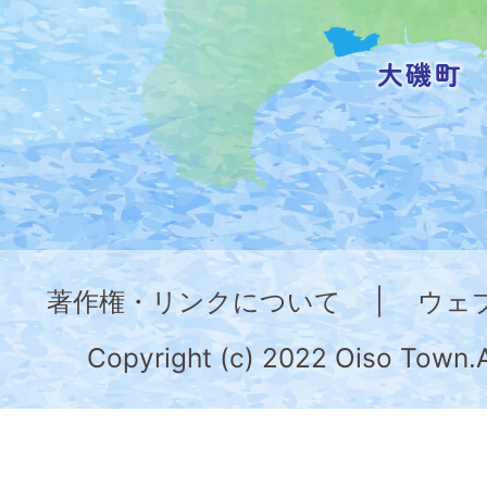
を
記
し
た
地
図。
神
奈
著作権・リンクについて
|
ウェ
川
県
Copyright (c) 2022 Oiso Town.A
の
南
部