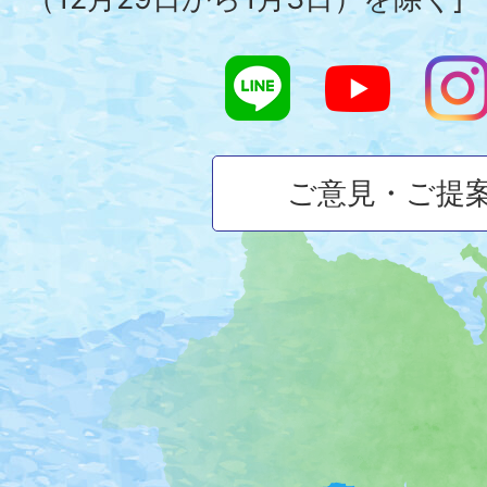
ご意見・ご提
大
磯
町
の
位
置
を