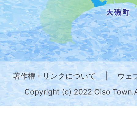
記
し
た
地
図。
神
奈
著作権・リンクについて
|
ウェ
川
県
Copyright (c) 2022 Oiso Town.A
の
南
部
に