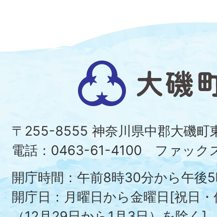
大
磯
町
〒255-8555 神奈川県中郡大磯
Ois
電話：0463-61-4100 ファックス：
To
開庁時間：午前8時30分から午後5
開庁日：月曜日から金曜日[祝日
（12月29日から1月3日）を除く]