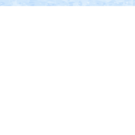
の
南
部
に
位
置
す
る。