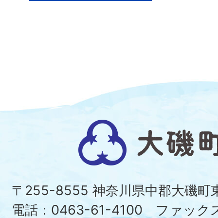
大
磯
町
〒255-8555 神奈川県中郡大磯
Ois
電話：0463-61-4100 ファックス：