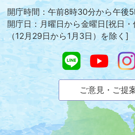
To
開庁時間：午前8時30分から午後5
開庁日：月曜日から金曜日[祝日
（12月29日から1月3日）を除く]
ご意見・ご提
大
磯
町
の