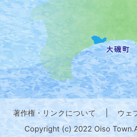
位
置
を
記
し
た
地
図。
神
奈
著作権・リンクについて
|
ウェ
川
県
Copyright (c) 2022 Oiso Town.A