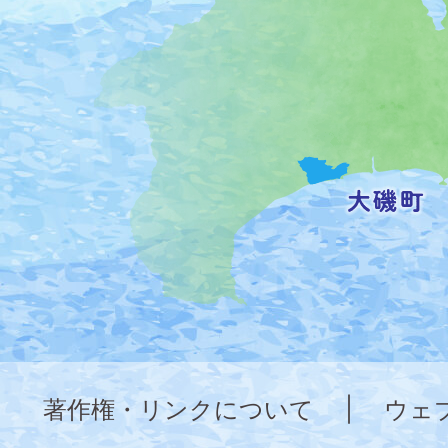
の
位
置
を
記
し
た
地
図。
神
奈
著作権・リンクについて
|
ウェ
川