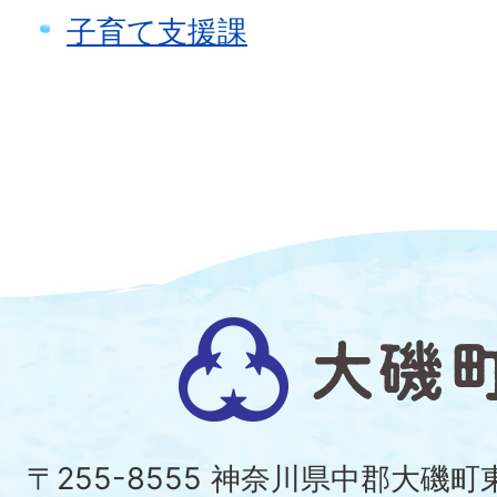
子育て支援課
大
磯
町
〒255-8555 神奈川県中郡大磯