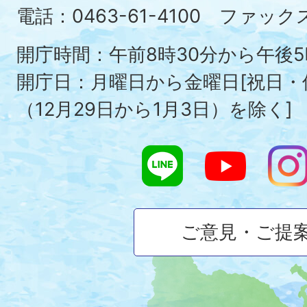
Ois
電話：0463-61-4100 ファックス：
To
開庁時間：午前8時30分から午後5
開庁日：月曜日から金曜日[祝日
（12月29日から1月3日）を除く]
ご意見・ご提
大
磯
町