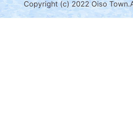
県
Copyright (c) 2022 Oiso Town.A
の
南
部
に
位
置
す
る。