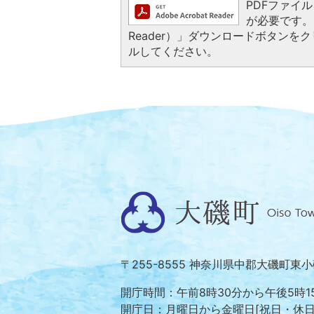
PDFファイルを
が必要です。お
Reader）」ダウンロードボタン
ルしてください。
大
磯
町
〒255-8555 神奈川県中郡大磯町東
Oiso
Town
開庁時間：午前8時30分から午後5時1
開庁日：月曜日から金曜日[祝日・休