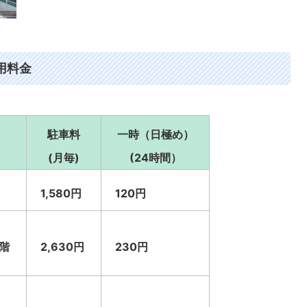
用料金
駐車料
一時（日極め）
(月毎)
(24時間）
1,580円
120円
階
2,630円
230円