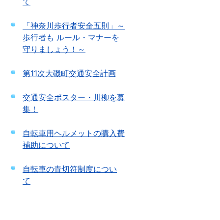
て
「神奈川歩行者安全五則」～
歩行者も ルール・マナーを
守りましょう！～
第11次大磯町交通安全計画
交通安全ポスター・川柳を募
集！
自転車用ヘルメットの購入費
補助について
自転車の青切符制度につい
て