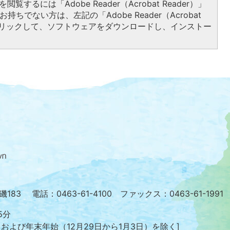
閲覧するには「Adobe Reader（Acrobat Reader）」
持ちでない方は、左記の「Adobe Reader（Acrobat
をクリックして、ソフトウェアをダウンロードし、インストー
大
磯
町
の
位
置
を
小磯183
電話：0463-61-4100 ファックス：0463-61-1991
記
し
5分
た
日および年末年始
（12月29日から1月3日）を除く]