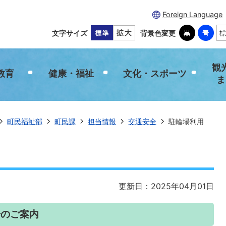
Foreign Language
文字サイズ
背景色変更
観
教育
健康・福祉
文化・スポーツ
ま
町民福祉部
町民課
担当情報
交通安全
駐輪場利用
更新日：2025年04月01日
場のご案内