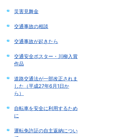
災害見舞金
交通事故の相談
交通事故が起きたら
交通安全ポスター・川柳入賞
作品
道路交通法が一部改正されま
した（平成27年6月1日か
ら）
自転車を安全に利用するため
に
運転免許証の自主返納につい