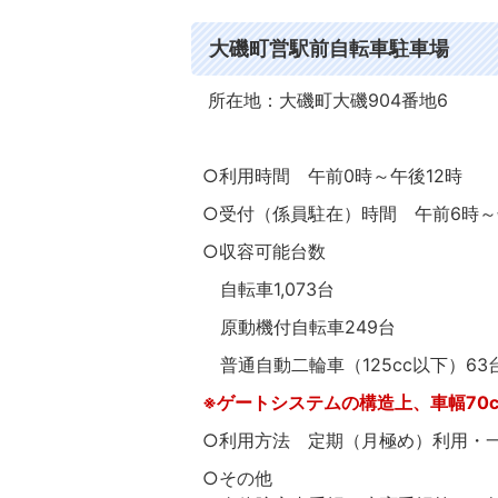
大磯町営駅前自転車駐車場
所在地：大磯町大磯904番地6 電
○利用時間 午前0時～午後12時
○受付（係員駐在）時間 午前6時～午
○収容可能台数
自転車1,073台
原動機付自転車249台
普通自動二輪車（125cc以下）63
※ゲートシステムの構造上、車幅70
○利用方法 定期（月極め）利用・
○その他