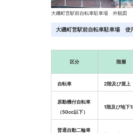
大磯町営駅前自転車駐車場 外観図
大磯町営駅前自転車駐車場 使
区分
階層
自転車
2階及び屋上
原動機付自転車
1階及び地下1
（50cc以下）
普通自動二輪車