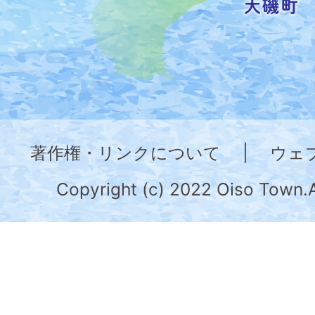
し
た
地
図。
神
奈
著作権・リンクについて
|
ウェ
川
県
Copyright (c) 2022 Oiso Town.A
の
南
部
に
位