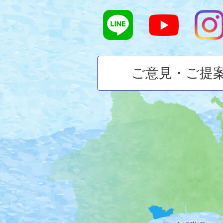
ご意見・ご提
大
磯
町
の
位
置
を
記