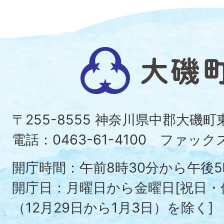
大
磯
町
〒255-8555 神奈川県中郡大磯
Ois
電話：0463-61-4100 ファックス：
To
開庁時間：午前8時30分から午後5
開庁日：月曜日から金曜日[祝日
（12月29日から1月3日）を除く]