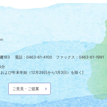
大
磯
町
の
位
置
を
小磯183
電話：0463-61-4100 ファックス：0463-61-1991
記
し
5分
た
日および年末年始
（12月29日から1月3日）を除く]
地
図。
神
ご意見・ご提案
奈
川
県
の