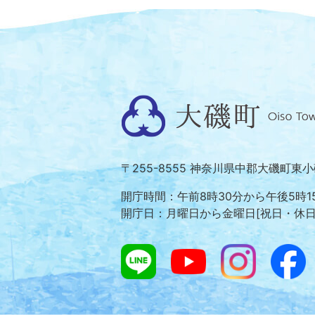
大
磯
町
〒255-8555 神奈川県中郡大磯町東
Oiso
Town
開庁時間：午前8時30分から午後5時1
開庁日：月曜日から金曜日[祝日・休