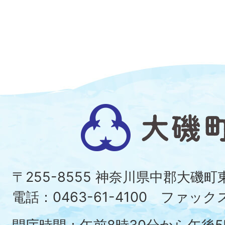
大
磯
町
〒255-8555 神奈川県中郡大磯
Ois
電話：0463-61-4100 ファックス：
To