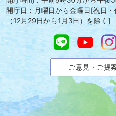
開庁時間：午前8時30分から午後5
開庁日：月曜日から金曜日[祝日
（12月29日から1月3日）を除く]
ご意見・ご提
大
磯
町
の
位