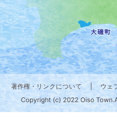
置
を
記
し
た
地
図。
神
奈
著作権・リンクについて
|
ウェ
川
県
Copyright (c) 2022 Oiso Town.A
の