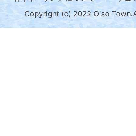
川
県
Copyright (c) 2022 Oiso Town.A
の
南
部
に
位
置
す
る。