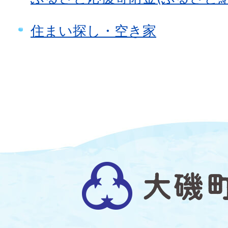
住まい探し・空き家
大
磯