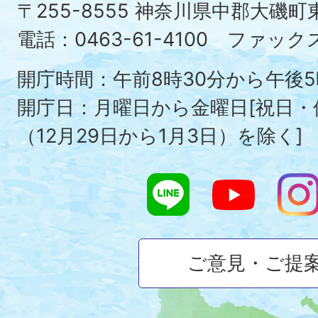
町
〒255-8555 神奈川県中郡大磯
Ois
電話：0463-61-4100 ファックス：
To
開庁時間：午前8時30分から午後5
開庁日：月曜日から金曜日[祝日
（12月29日から1月3日）を除く]
ご意見・ご提
大
磯