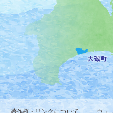
町
の
位
置
を
記
し
た
地
図。
神
奈
著作権・リンクについて
|
ウェ