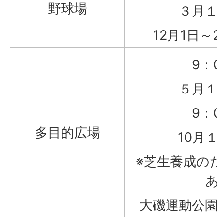
野球場
３月１
12月1日
9：
５月１
9：
多目的広場
10月
※芝生養成の
大磯運動公