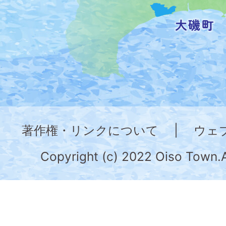
記
し
た
地
図。
神
奈
著作権・リンクについて
|
ウェ
川
県
Copyright (c) 2022 Oiso Town.A
の
南
部