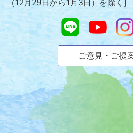
（12月29日から1月3日）を除く]
ご意見・ご提
大
磯
町
の
位
置
を