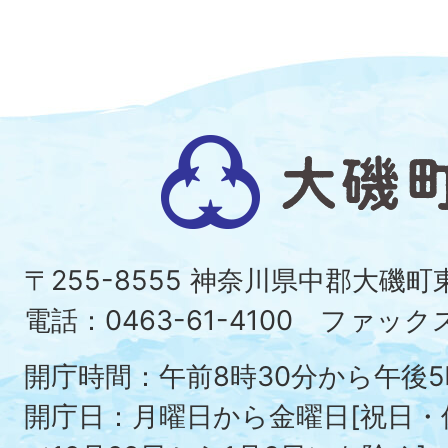
大
磯
町
〒255-8555 神奈川県中郡大磯
Ois
電話：0463-61-4100 ファックス：
To
開庁時間：午前8時30分から午後5
開庁日：月曜日から金曜日[祝日