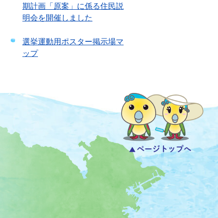
期計画「原案」に係る住民説
明会を開催しました
選挙運動用ポスター掲示場マ
ップ