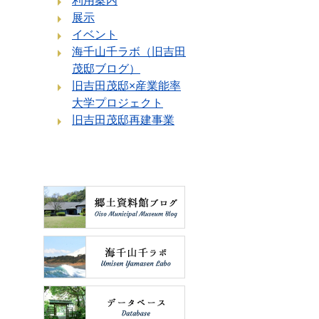
利用案内
展示
イベント
海千山千ラボ（旧吉田
茂邸ブログ）
旧吉田茂邸×産業能率
大学プロジェクト
旧吉田茂邸再建事業