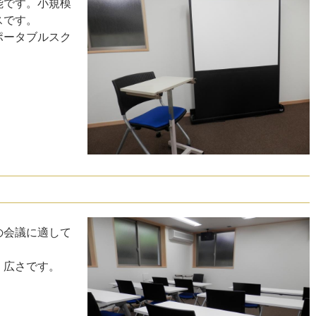
能です。小規模
スです。
ポータブルスク
の会議に適して
く広さです。