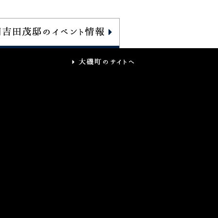
大
磯
町
の
サ
イ
ト
へ