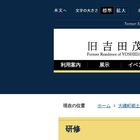
利用案内
展示
イベ
現在の位置
ホーム
大磯町郷土
研修