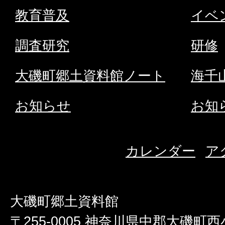
ト
教育普及
イベ
へ
調査研究
研修
大磯町郷土資料館ノート
海千
お知らせ
お知
カレンダー
ア
大磯町郷土資料館
〒255-0005 神奈川県中郡大磯町西小