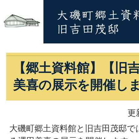
【郷土資料館】【旧
美喜の展示を開催し
更
大磯町郷土資料館と旧吉田茂邸では