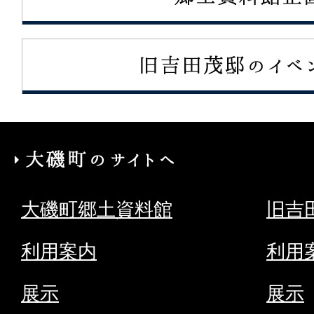
大
磯
大磯町郷土資料館
旧吉
町
の
利用案内
利用
サ
展示
展示
イ