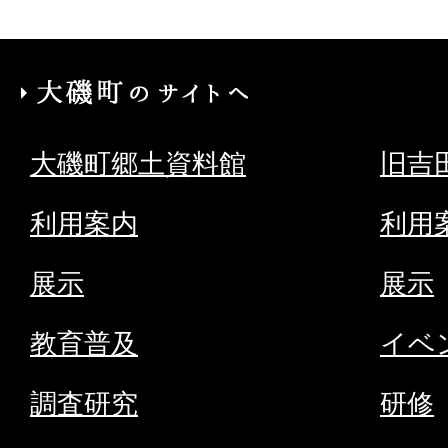
大
磯
大磯町郷土資料館
旧吉
町
の
利用案内
利用
サ
展示
展示
イ
ト
教育普及
イベ
へ
調査研究
研修