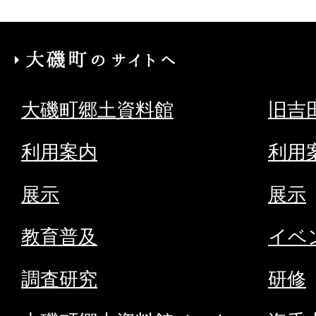
大
磯
大磯町郷土資料館
旧吉
町
の
利用案内
利用
サ
展示
展示
イ
ト
教育普及
イベ
へ
調査研究
研修