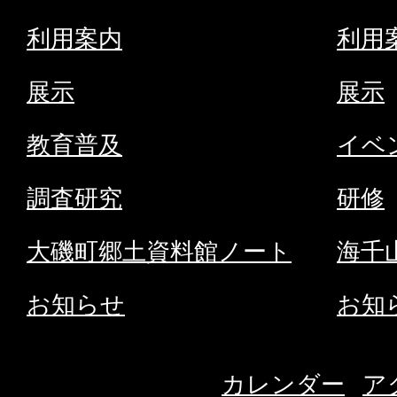
の
利用案内
利用
サ
展示
展示
イ
ト
教育普及
イベ
へ
調査研究
研修
大磯町郷土資料館ノート
海千
お知らせ
お知
カレンダー
ア