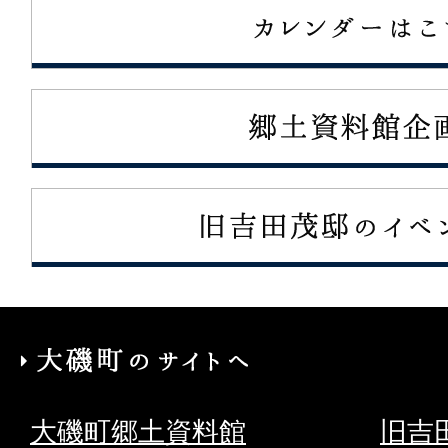
大
磯
大磯町郷土資料館
旧吉
町