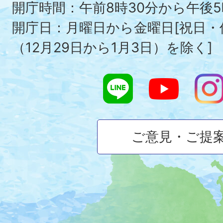
To
開庁時間：午前8時30分から午後5
開庁日：月曜日から金曜日[祝日
（12月29日から1月3日）を除く]
ご意見・ご提
大
磯
町
の
位