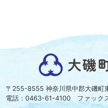
大
磯
町
〒255-8555 神奈川県中郡大磯
Ois
電話：0463-61-4100 ファックス：