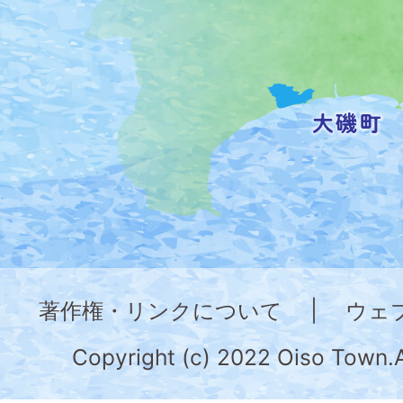
置
を
記
し
た
地
図。
神
奈
著作権・リンクについて
|
ウェ
川
県
Copyright (c) 2022 Oiso Town.A
の